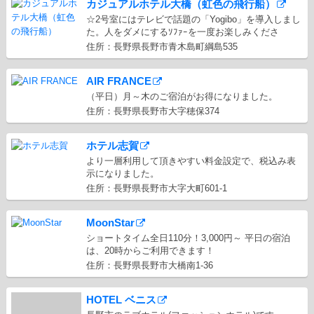
カジュアルホテル大橋（虹色の飛行船）
☆2号室にはテレビで話題の「Yogibo」を導入しまし
た。人をダメにするｿﾌｧｰを一度お楽しみくださ
住所：長野県長野市青木島町綱島535
AIR FRANCE
（平日）月～木のご宿泊がお得になりました。
住所：長野県長野市大字穂保374
ホテル志賀
より一層利用して頂きやすい料金設定で、税込み表
示になりました。
住所：長野県長野市大字大町601-1
MoonStar
ショートタイム全日110分！3,000円～ 平日の宿泊
は、20時からご利用できます！
住所：長野県長野市大橋南1-36
HOTEL ベニス