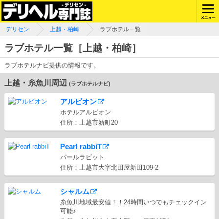
デリセン
上越・柏崎
ラブホテル一覧
ラブホテル一覧［上越・柏崎］
ラブホテルナビ提供の情報です。
上越・糸魚川周辺
(ラブホテルナビ)
アルビオン
ホテルアルビオン
住所：上越市新町20
Pearl rabbiT
パールラビット
住所：上越市大字北田屋新田109-2
シャルム
糸魚川地域最安値！！24時間いつでもチェックイン
可能♪