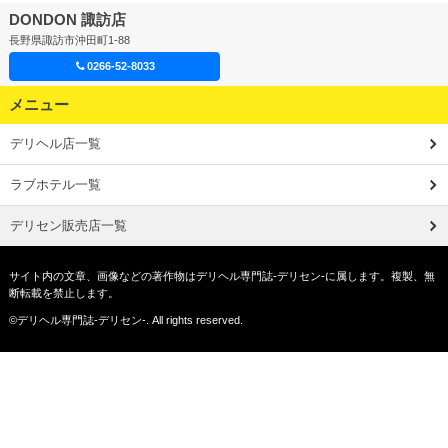
DONDON 諏訪店
長野県諏訪市沖田町1-88
0266-52-8033
メニュー
デリヘル店一覧
ラブホテル一覧
デリセン販売店一覧
サイト内の文章、画像などの著作物はデリヘル専門誌-デリセン-に属します。複製、無
断転載を禁止します。
©デリヘル専門誌-デリセン-. All rights reserved.