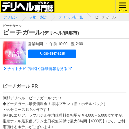
デリセン
伊那・諏訪
デリヘル店一覧
ピーチガール
ピーチガール
ピーチガール
(デリヘル/伊那市)
営業時間
：
午前 10:00 - 翌 2:00
080-5147-8935
ナイトナビで割引や詳細情報を見る
ピーチガール PR
伊那デリヘル ピーチガールです！
◆ピーチガール最安価料金！得得プラン（旧：ホテルパック）
・60分コース19400円です！
伊那ICエリア、ラブホテル平均休憩料金相場が￥4,000～5,000位ですが、
指定ホテル最安価プラン土日祝無関係で最大3時間【4000円】にて、ご利
用頂けるホテルがございます♪