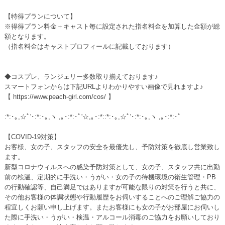
【特得プランについて】
※得得プラン料金＋キャスト毎に設定された指名料金を加算した金額が総
額となります。
（指名料金はキャストプロフィールに記載しております）
◆コスプレ、ランジェリー多数取り揃えております♪
スマートフォンからは下記URLよりわかりやすい画像で見れますよ♪
【 https://www.peach-girl.com/cos/ 】
:*:･｡,☆ﾟ'･:*:･｡,ヽ ,｡･:*:･ﾟ'☆,｡･:*::*:･｡,☆ﾟ'･:*:･｡,ヽ ,｡･:*:･ﾟ
【COVID-19対策】
お客様、女の子、スタッフの安全を最優先し、予防対策を徹底し営業致し
ます。
新型コロナウィルスへの感染予防対策として、女の子、スタッフ共に出勤
前の検温、定期的に手洗い・うがい・女の子の待機環境の衛生管理・PB
の行動確認等、自己満足ではありますが可能な限りの対策を行うと共に、
その他お客様の体調状態や行動履歴をお伺いすることへのご理解ご協力の
程宜しくお願い申し上げます。またお客様にも女の子がお部屋にお伺いし
た際に手洗い・うがい・検温・アルコール消毒のご協力をお願いしており