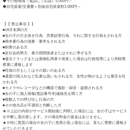
◆その他地域（電話にて応談）5,000円～
◆自宅派遣/交通費＋別途自宅派遣料3,000円～
【【 禁止事項 】】
■18才未満の方
■女の子の引き抜き行為、営業妨害行為、それに類する行為をされる方
■簡本番行為の強要・要求をされる方
■刺青のある方
■反社会的勢力、暴力団関係者またはそれに準ずる方
■違法ドラッグまたは薬物乱用者※発覚した場合は行政指導により所轄警
察署に通報します
■性病の方もしくはその疑いのある方
■過度の指入れなど乱暴な扱いをされる方、女性が怖がるような暴言を吐
かれる方
■カメラやレコーダなどの機器で撮影・録音・盗聴される方
■女の子に個人情報(電話番号等)連絡先を聞く方
■複数人での呼び出し行為の方
■その他当店が不適切と判断した方
★※上記の内容がサービス開始後に判明した場合には、女の子はサービス
を中断し退出致します。その場合料金の返金はありません。
★※特に悪質の場合や女の子に危害が及ぶ場合には、直ちに警察に通報さ
せていただきます。