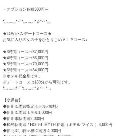
・オプション各種500円～
*:.｡..｡.:*･ﾟ*:.｡..｡.:*☆*･･*:.｡
★LOVE×2♪デートコース★
お気に入りの女の子をひとりじめＶＩＰコース♪
★3時間コース⇒37,000円
★4時間コース⇒56,000円
★5時間コース⇒70,000円
★6時間コース⇒84,000円
※ホテル代金別です。
※デートコースは180分から可能です。
*:.｡..｡.:*･ﾟ*:.｡..｡.:*☆*･･*:.｡
【交通費】
◆伊那IC周辺指定ホテル♪無料♪
◆伊那IC周辺ホテル1,000円
◆伊那市駅周辺2,000円
◆松島駅周辺 / HOTEL MYTH 伊那（ホテル マイス ）4,000円
◆伊北IC、駒ヶ根IC周辺 4,000円