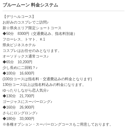
ブルームーン 料金システム
【デリヘルコース】
お好みのコスプレでご訪問♪
新☆県央エリア限定ショートコース
◆50分 8300円（交通費込み、指名料別途）
フローレス、トマト、Ｋ1
県央ビジネスホテル
コスプレはお任せのみとなります。
オーソドックス通常コース♪
◆65分 10,200円
少し長めに二回戦？♪
◆100分 16,600円
(100分コースは指名料・交通費込みの料金となります)
130分コース以上は指名料込みの料金になります。
ゆったりしながら恋人気分♪
◆130分 21,700円
ゴージャスにスーパーロング♪
◆160分 26,900円
さらにロングロング♪
◆180分 33,000円
※各種オプション・スーパーロングコースもご用意しております。