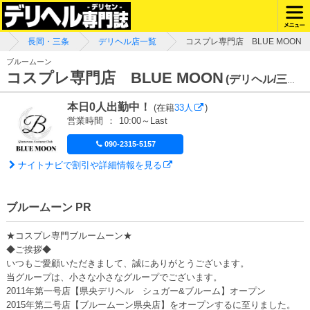
長岡・三条
デリヘル店一覧
コスプレ専門店 BLUE MOON
ブルームーン
コスプレ専門店 BLUE MOON
(デリヘル/三条市)
本日0人出勤中！
(在籍
33人
)
営業時間
：
10:00～Last
090-2315-5157
ナイトナビで割引や詳細情報を見る
ブルームーン PR
★コスプレ専門ブルームーン★
◆ご挨拶◆
いつもご愛顧いただきまして、誠にありがとうございます。
当グループは、小さな小さなグループでございます。
2011年第一号店【県央デリヘル シュガー&ブルーム】オープン
2015年第二号店【ブルームーン県央店】をオープンするに至りました。