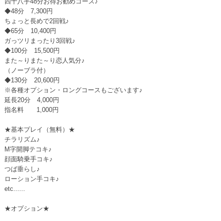
四十八手48分お得お勧めコース♪
◆48分 7,300円
ちょっと長めで2回戦♪
◆65分 10,400円
ガっツリまったり3回戦♪
◆100分 15,500円
また～りまた～り恋人気分♪
（ノーブラ付）
◆130分 20,600円
※各種オプション・ロングコースもございます♪
延長20分 4,000円
指名料 1,000円
★基本プレイ（無料）★
チラリズム♪
M字開脚テコキ♪
顔面騎乗手コキ♪
つば垂らし♪
ローション手コキ♪
etc......
★オプション★