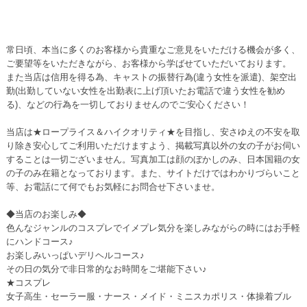
常日頃、本当に多くのお客様から貴重なご意見をいただける機会が多く、
ご要望等をいただきながら、お客様から学ばせていただいております。
また当店は信用を得る為、キャストの振替行為(違う女性を派遣)、架空出
勤(出勤していない女性を出勤表に上げ頂いたお電話で違う女性を勧め
る)、などの行為を一切しておりませんのでご安心ください！
当店は★ロープライス＆ハイクオリティ★を目指し、安さゆえの不安を取
り除き安心してご利用いただけますよう、掲載写真以外の女の子がお伺い
することは一切ございません。写真加工は顔のぼかしのみ、日本国籍の女
の子のみ在籍となっております。また、サイトだけではわかりづらいこと
等、お電話にて何でもお気軽にお問合せ下さいませ。
◆当店のお楽しみ◆
色んなジャンルのコスプレでイメプレ気分を楽しみながらの時にはお手軽
にハンドコース♪
お楽しみいっぱいデリヘルコース♪
その日の気分で非日常的なお時間をご堪能下さい♪
★コスプレ
女子高生・セーラー服・ナース・メイド・ミニスカポリス・体操着ブル