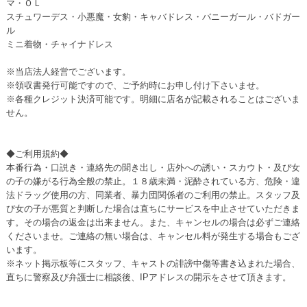
マ・ＯＬ
スチュワーデス・小悪魔・女豹・キャバドレス・バニーガール・バドガー
ル
ミニ着物・チャイナドレス
※当店法人経営でございます。
※領収書発行可能ですので、ご予約時にお申し付け下さいませ。
※各種クレジット決済可能です。明細に店名が記載されることはございま
せん。
◆ご利用規約◆
本番行為・口説き・連絡先の聞き出し・店外への誘い・スカウト・及び女
の子の嫌がる行為全般の禁止。１８歳未満・泥酔されている方、危険・違
法ドラッグ使用の方、同業者、暴力団関係者のご利用の禁止。スタッフ及
び女の子が悪質と判断した場合は直ちにサービスを中止させていただきま
す。その場合の返金は出来ません。また、キャンセルの場合は必ずご連絡
くださいませ。ご連絡の無い場合は、キャンセル料が発生する場合もござ
います。
※ネット掲示板等にスタッフ、キャストの誹謗中傷等書き込まれた場合、
直ちに警察及び弁護士に相談後、IPアドレスの開示をさせて頂きます。